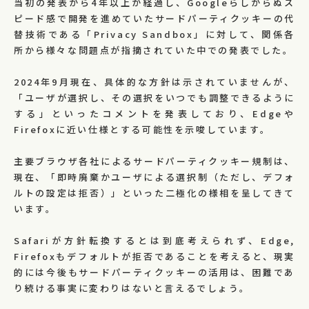
当初の発表から4年以上が経過し、Googleらしからぬス
ピード感で開発を進めていたサードパーティクッキーの代
替技術である「Privacy Sandbox」に対して、関係各
所から様々な問題点が指摘されていた中での発表でした。
2024年9月現在、具体的な方針は示されていませんが、
「ユーザが選択し、その選択をいつでも調整できるように
する」といったコメントを発表しており、Edgeや
Firefoxに近い仕様とする可能性を示唆しています。
主要ブラウザ各社によるサードパーティクッキー規制は、
現在、「即時廃棄かユーザによる選択制（ただし、デフォ
ルトの設定は拒否）」といった二極化の様相を呈してきて
います。
Safariが方針転換するとは到底考えられず、Edge,
Firefoxもデフォルトが拒否であることを考えると、現実
的には今後もサードパーティクッキーの活用は、困難であ
り続ける事実に変わりはないと言えるでしょう。