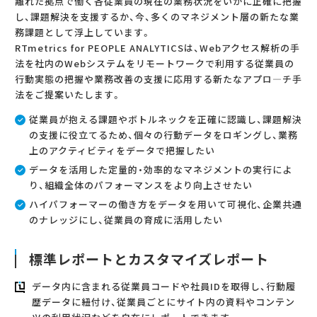
離れた拠点で働く各従業員の現在の業務状況をいかに正確に把握
し、課題解決を支援するか、今、多くのマネジメント層の新たな業
務課題として浮上しています。
RTmetrics for PEOPLE ANALYTICSは、Webアクセス解析の手
法を社内のWebシステムをリモートワークで利用する従業員の
行動実態の把握や業務改善の支援に応用する新たなアプロ―チ手
法をご提案いたします。
従業員が抱える課題やボトルネックを正確に認識し、課題解決
の支援に役立てるため、個々の行動データをロギングし、業務
上のアクティビティをデータで把握したい
データを活用した定量的・効率的なマネジメントの実行によ
り、組織全体のパフォーマンスをより向上させたい
ハイパフォーマーの働き方をデータを用いて可視化、企業共通
のナレッジにし、従業員の育成に活用したい
標準レポートとカスタマイズレポート
データ内に含まれる従業員コードや社員IDを取得し、行動履
歴データに紐付け、従業員ごとにサイト内の資料やコンテン