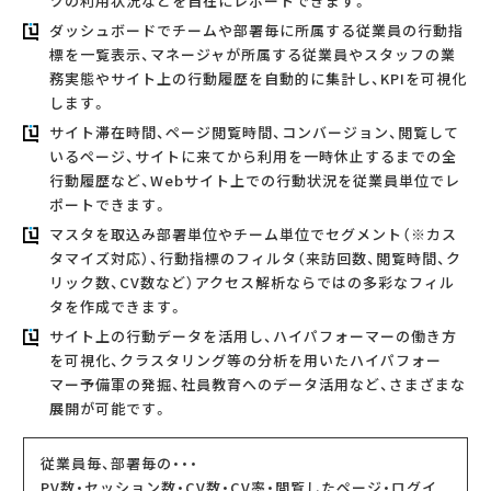
ツの利用状況などを自在にレポートできます。
ダッシュボードでチームや部署毎に所属する従業員の行動指
標を一覧表示、マネージャが所属する従業員やスタッフの業
務実態やサイト上の行動履歴を自動的に集計し、KPIを可視化
します。
サイト滞在時間、ページ閲覧時間、コンバージョン、閲覧して
いるページ、サイトに来てから利用を一時休止するまでの全
行動履歴など、Webサイト上での行動状況を従業員単位でレ
ポートできます。
マスタを取込み部署単位やチーム単位でセグメント（※カス
タマイズ対応）、行動指標のフィルタ（来訪回数、閲覧時間、ク
リック数、CV数など）アクセス解析ならではの多彩なフィル
タを作成できます。
サイト上の行動データを活用し、ハイパフォーマーの働き方
を可視化、クラスタリング等の分析を用いたハイパフォー
マー予備軍の発掘、社員教育へのデータ活用など、さまざまな
展開が可能です。
従業員毎、部署毎の・・・
PV数・セッション数・CV数・CV率・閲覧したページ・ログイ