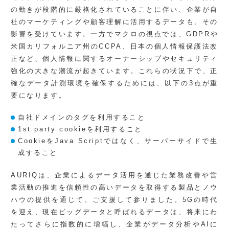
の動きが段階的に厳格化されていることに伴い、企業が自
社のマーケティングや顧客理解に活用するデータも、その
影響を受けています。一方でマクロの視点では、GDPRや
米国カリフォルニア州のCCPA、日本の個人情報保護法改
正など、個人情報に関するオーナーシップやセキュリティ
強化の大きな潮流が起きています。これらの状況下で、正
確なデータ計測環境を確保するためには、以下の3点が重
要になります。
自社ドメインのタグを利用すること
1st party cookieを利用すること
CookieをJava Scriptではなく、サーバーサイドで生
成すること
AURIQは、企業によるデータ活用を通じた業務改善や営
業活動の推進を信頼性の高いデータを取得する製品とノウ
ハウの提供を通じて、ご支援して参りました。5Gの時代
を迎え、現在ビッグデータと呼ばれるデータは、将来にわ
たってさらに指数的に増幅し、企業がデータ分析やAIに