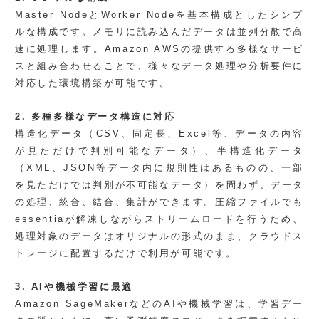
Master NodeとWorker Nodeを基本構成としたシンプ
ルな構成です。メモリに読み込んだデータは並列分散で高
速に処理します。Amazon AWSの提供する多様なサービ
スと組み合わせることで、様々なデータ処理や分析要件に
対応した環境構築が可能です。
2. 多種多様なデータ構造に対応
構造化データ（CSV、固定長、Excel等、データの内容
が見ただけで判別可能なデータ）、半構造化データ
（XML、JSON等データ内に規則性はあるものの、一部
を見ただけでは判別が不可能なデータ）を問わず、データ
の処理、統合、結合、集計ができます。圧縮ファイルでも
essentiaが解凍しながらストリームロードを行うため、
処理対象のデータはオリジナルの形式のまま、クラウドス
トレージに配置するだけで利用が可能です。
3. AIや機械学習に最適
Amazon SageMakerなどのAIや機械学習は、学習デー