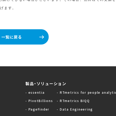
上げます。
一覧に戻る
製品・ソリューション
- essentia
- RTmetrics for people analyti
- PivotBillions
- RTmetrics BIQQ
- PageFinder
- Data Engineering