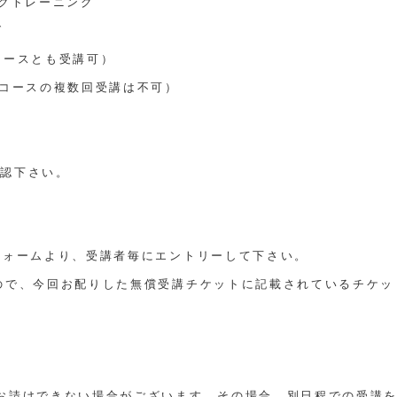
ックトレーニング
グ
コースとも受講可）
1コースの複数回受講は不可）
。
確認下さい。
フォームより、受講者毎にエントリーして下さい。
ので、今回お配りした無償受講チケットに記載されているチケッ
お請けできない場合がございます。その場合、別日程での受講