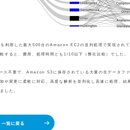
WSを利用した最大500台のAmazon EC2の並列処理で実現され
較すると、費用、処理時間とも1/10以下（弊社比較）でした。
ータベース不要で、Amazon S3に保存されている大量の生データフ
追加や変更に柔軟に対応、高度な解析を並列化し高速に処理、結
しました。
一覧に戻る