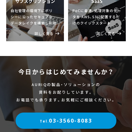
サブスクリプション
SaaS
自社管理の環境下にポリ
PoCに最適、処理対象のデー
シーに沿ったセキュアな
タを
AWS、S3に配置するだ
データレイクを構築し利用
けのクイックスタート
詳しく見る
詳しく見る
今日からはじめてみませんか？
AURIQの製品・ソリューションの
資料をお配りしています。
お電話でも承ります。お気軽にご相談ください。
03-3560-8083
Tel.