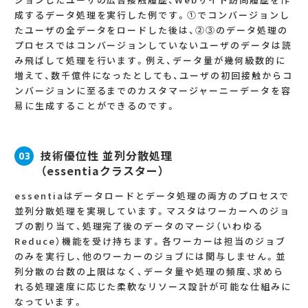
成するデータ処理を実行した例です。①でコンバージョンし
たユーザの全データをロードした後は、②③のデータ処理の
プロセスではコンバージョンしていないユーザのデータは読
み飛ばして処理を行います。例え、データ量が幾何級数的に
増えて、数千億件になったとしても、ユーザの初回接触からコ
ンバージョンに至るまでのカスタマージャーニーデータを容
易に生成することができるのです。
技術優位性 並列分散処理
03
（essentiaクラスター）
essentiaはデータロードとデータ処理の両方のプロセスで
並列分散処理を実現しています。マスタはワーカーへのジョ
ブの割り当て、処理完了後のデータのマージ（いわゆる
Reduce）機能を受け持ちます。各ワーカーは担当のジョブ
のみを実行し、他のワーカーのジョブには関与しません。並
列分散の台数の上限はなく、データ量や処理の頻度、求めら
れる処理速度に応じた柔軟なリソース設計が可能な仕組みに
なっています。