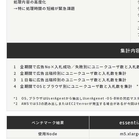
処理内容の高度化
→特に処理時間の短縮が緊急課題
集計内
1 全期間で広告No×入札成功／失敗別にユニークユーザ数と入札
2 全期間で広告出稿枠別にユニークユーザ数と入札数を集計
3 １日毎に広告出稿枠別のユニークユーザ数と入札数を集計
4 全期間でOSとブラウザ別にユニークユーザ数と入札数を集計 *
*1 OS、ブラウザはUserAgentから抽出しUserAgenet -OS-BWの対応マ
*2 AWSではS3の読み出しまたはEC2でerrorが発生する場合があるが今回
essenti
ベンチマーク結果
使用Node
m5.xlarg