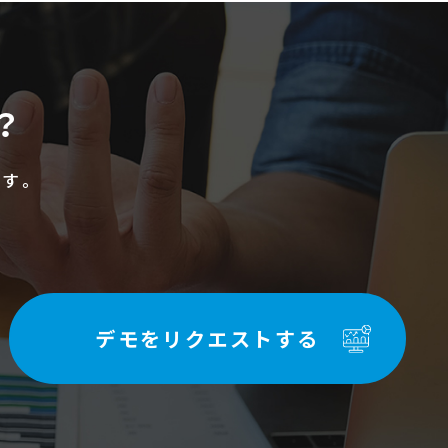
？
す。
デモをリクエストする