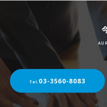
AU
03-3560-8083
Tel.