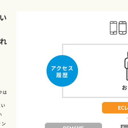
い
れ
クは
たい
い
ィン