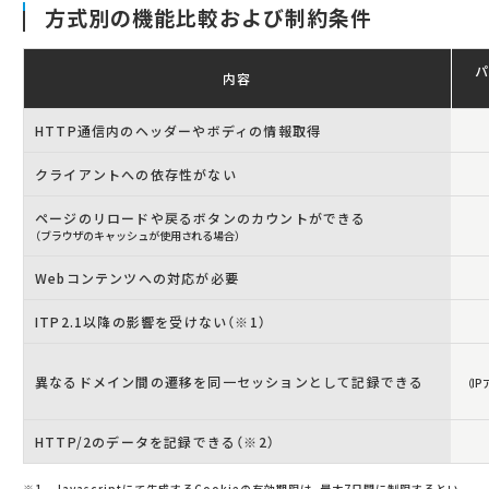
方式別の機能比較および制約条件
内容
HTTP通信内のヘッダーやボディの情報取得
クライアントへの依存性がない
ページのリロードや戻るボタンのカウントができる
（ブラウザのキャッシュが使用される場合）
Webコンテンツへの対応が必要
ITP2.1以降の影響を受けない（※1）
異なるドメイン間の遷移を同一セッションとして記録できる
（I
HTTP/2のデータを記録できる（※2）
※1 Javascriptにて生成するCookieの有効期限は、最大7日間に制限するとい