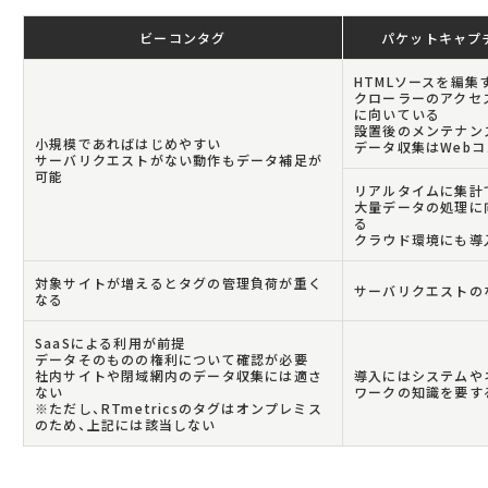
ビーコンタグ
パケットキャ
HTMLソースを編集
クローラーのアクセ
に向いている
設置後のメンテナン
小規模であればはじめやすい
データ収集はWeb
サーバリクエストがない動作もデータ補足が
可能
リアルタイムに集計
大量データの処理に
る
クラウド環境にも導
対象サイトが増えるとタグの管理負荷が重く
サーバリクエストの
なる
SaaSによる利用が前提
データそのものの権利について確認が必要
社内サイトや閉域網内のデータ収集には適さ
導入にはシステムや
ない
ワークの知識を要す
※ただし、RTmetricsのタグはオンプレミス
のため、上記には該当しない