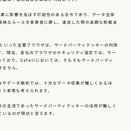
企業に影響を及ぼす可能性のある法令であり、データ主体
厳格なルールを事業者に課し、違反した際の高額な制裁金
fariといった主要ブラウザは、サードパーティクッキーの利用
す。現在、各社のブラウザのセキュリティ設定では、サー
ており、Safariにおいては、そもそもサードパーティ
きません。
告やデータ解析では、十分なデータ収集が難しくなるほ
まう事態も考えられます。
来の主流であったサードパーティクッキーの活用が難しく
ているのが現状と言えます。