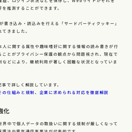
履歴、ログイン状況などを保存し、Webサイトがそれを
好を推測することができます。
者が書き込み・読込みを行える「サードパーティクッキー」
れてきました。
本人に関する属性や趣味嗜好に関する情報の読み書きが行
ることがプライバシー保護の観点から問題視され、現在で
制などにより、継続利用が著しく困難な状況となっていま
記事で詳しく解説しています。
その仕組みと規制、企業に求められる対応を徹底解説
強化
世界中で個人データの取扱いに関する規制が厳しくなって
保護法や電気通信事業法が代表的です。