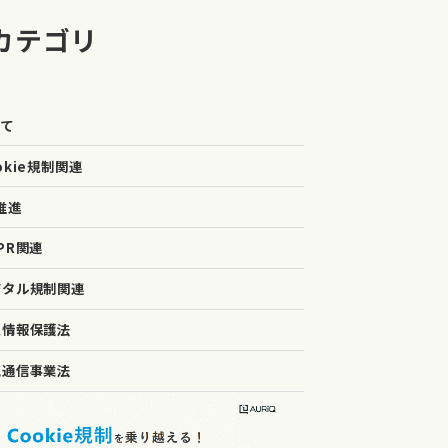
カテゴリ
べて
okie規制関連
推進
PR関連
ジタル規制関連
人情報保護法
気通信事業法