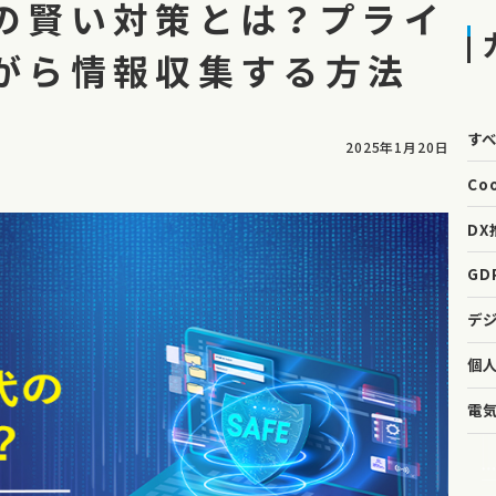
の賢い対策とは？プライ
がら情報収集する方法
す
2025年1月20日
Co
DX
GD
デ
個
電